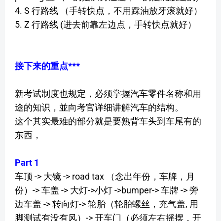
4. S 行路线 （手转快点，不用踩油放牙滚就好）
5. Z 行路线 (进去前靠左边点，手转快点就好）
接下来的重点***
新考试制度也规定，必须掌握汽车零件名称和用
途的知识，並向考官详细讲解汽车的结构。
这个其实最难的部分就是要熟背车头到车尾有的
东西，
Part 1
车顶 -> 大镜 -> road tax （念出年份，车牌，月
份）-> 车盖 -> 大灯->小灯 ->bumper-> 车牌 -> 旁
边车盖 -> 转向灯-> 轮胎（轮胎螺丝，充气盖, 用
脚测试有没有风）-> 开车门（必须左右摇摆，开