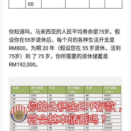
00
75
你知道吗，马来西亚的人民平均寿命是
岁。假
55
设你在
岁退休后，每个月的各种生活开支是
RM800
20
55
，为期
年（假设您在
岁退休，活到
75
75
岁）到
了
岁，你所需要的退休储蓄是
RM192,000
。