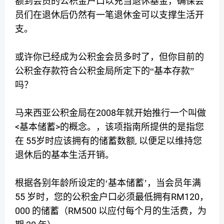
额到会员的公积金户口以充当退休基金，确保会
员们在退休后仍然有一笔退休金可以支撑生活开
支。
或许你已经成为公积金会员多时了，但你目前的
公积金存款符合公积金局所定下的“基本存款”
吗？
2008
马来西亚公积金局在
年就开始推行一个叫做
<
>
基本储蓄
的概念。，该项指南所提供的是指您
55
,
在
岁时应该拥有的储蓄数额
以便足以维持您
退休后的基本生活开销。
根据各别年龄所设定的‘基本储蓄’，当会员年满
55
RM120
岁时，您的公积金户口必须最低拥有
，
000
RM500
的储蓄（
以应付每个月的生活费，为