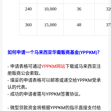
240
10,000
36
32
360
15,000
48
37
(YPPKM)
如何申请一个马来西亚华裔贩商基金
？
YPPKM
- 申请表格可通过
网站
下载或马来西亚注
册贩商公会索取。
YPPKM
- 填妥的申请表格可以邮寄或递交给
受承
认的代表。
YPPKM
- 成功的申请者需与
签署协议。
YPPKM
- 微型贷款资金将根据
的指示直接支付给