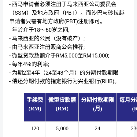
-
西马申请者必须注册于马来西亚公司委员会
SSM
PBT
（
）及地方政府（
）。而沙巴与砂拉越
(PBT)
申请者只需有地方政府
注册即可。
-
18
60
;
年龄介于
〜
岁之间
-
;
马来西亚的公民（没有破产）
-
;
由马来西亚注册贩商公会推荐
-
RM5,000
RM15,000;
微型贷款数额介于
至
-
4
;
每年
％的利率
-
2
4
24
48
;
为期
至
年（
至
个月）的分期付款期限
-
(RHB)
偿还分期付款的指定银行为兴业银行
。
手续费
微型贷款额
分期付款期限
每月分
(RM)
(RM)
(
月
)
(
120
5,000
24
23