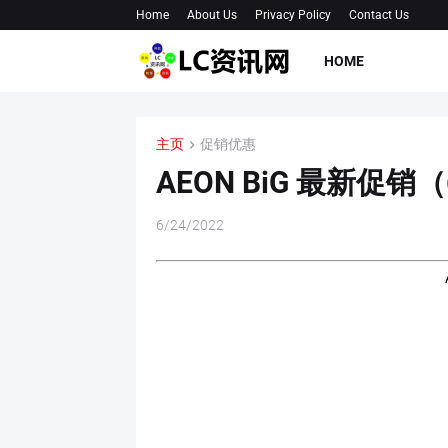
Home
About Us
Privacy Policy
Contact Us
HOME
主页
促销优惠
AEON BiG 最新促销
6/24/2022