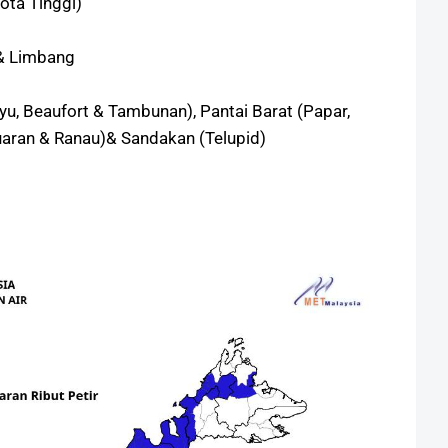
ota Tinggi)
 & Limbang
u, Beaufort & Tambunan), Pantai Barat (Papar,
uaran & Ranau)& Sandakan (Telupid)