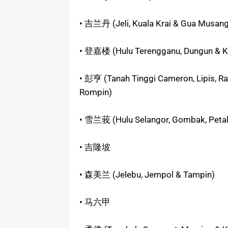
• 吉兰丹 (Jeli, Kuala Krai & Gua Musan
• 登嘉楼 (Hulu Terengganu, Dungun &
• 彭亨 (Tanah Tinggi Cameron, Lipis, Ra
Rompin)
• 雪兰莪 (Hulu Selangor, Gombak, Petal
• 吉隆坡
• 森美兰 (Jelebu, Jempol & Tampin)
• 马六甲