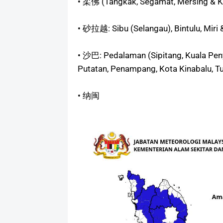
• 柔佛 (Tangkak, Segamat, Mersing & K
• 砂拉越: Sibu (Selangau), Bintulu, Miri
• 沙巴: Pedalaman (Sipitang, Kuala Peny
Putatan, Penampang, Kota Kinabalu, T
• 纳闽