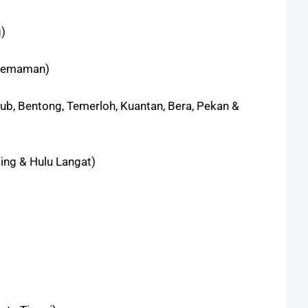
g)
 Kemaman)
ub, Bentong, Temerloh, Kuantan, Bera, Pekan &
ing & Hulu Langat)