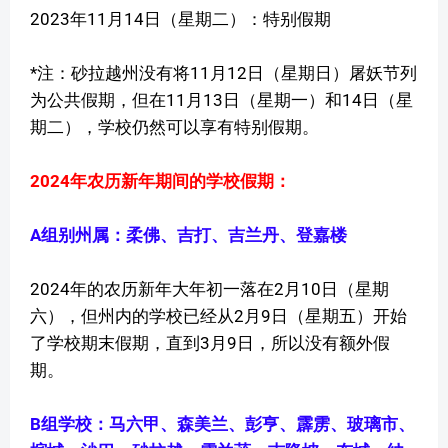
2023年11月14日（星期二）：特别假期
*注：砂拉越州没有将11月12日（星期日）屠妖节列
为公共假期，但在11月13日（星期一）和14日（星
期二），学校仍然可以享有特别假期。
2024年农历新年期间的学校假期：
A组别州属：柔佛、吉打、吉兰丹、登嘉楼
2024年的农历新年大年初一落在2月10日（星期
六），但州内的学校已经从2月9日（星期五）开始
了学校期末假期，直到3月9日，所以没有额外假
期。
B组学校：马六甲、森美兰、彭亨、霹雳、玻璃市、