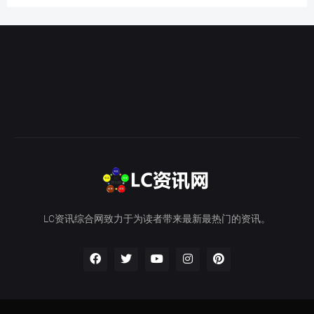
LC资讯综合网致力于为读者带来最新最热门的资讯。