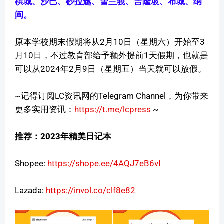
槟城、沙巴、砂拉越、雪兰莪、吉隆坡、布城、纳
闽。
原本学校期末假期将从2月10日（星期六）开始至3
月10日，不过教育部给予额外提前1天假期，也就是
可以从2024年2月9日（星期五）当天就可以放假。
~记得订阅LC资讯网的Telegram Channel，为你带来
更多实用资讯：
https://t.me/lcpress
~
推荐：2023年精美日记本
Shopee:
https://shope.ee/4AQJ7eB6vI
Lazada:
https://invol.co/clf8e82