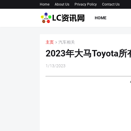
Home
About Us
Privacy Policy
Contact Us
HOME
主页
汽车相关
2023年大马Toyot
1/13/2023