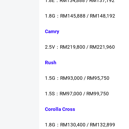
1.8E：RM134,888 / RM137,192
1.8G：RM145,888 / RM148,192
Camry
2.5V：RM219,800 / RM221,960
Rush
1.5G：RM93,000 / RM95,750
1.5S：RM97,000 / RM99,750
Corolla Cross
1.8G：RM130,400 / RM132,899