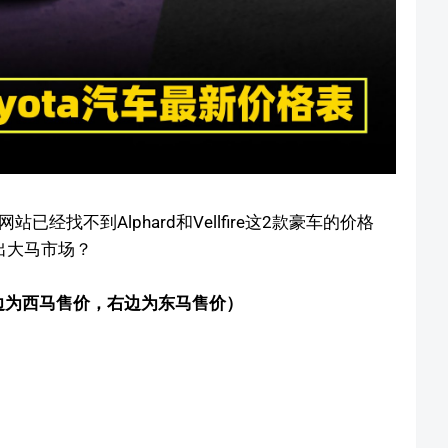
已经找不到Alphard和Vellfire这2款豪车的价格
出大马市场？
（左边为西马售价，右边为东马售价）