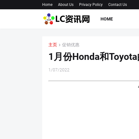
Home
About Us
Privacy Policy
Contact Us
HOME
主页
促销优惠
1月份Honda和Toyo
1/07/2022