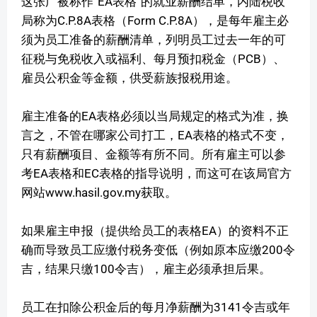
这张广被称作“EA表格”的就业薪酬结单，内陆税收
局称为C.P.8A表格（Form C.P.8A），是每年雇主必
须为员工准备的薪酬清单，列明员工过去一年的可
征税与免税收入或福利、每月预扣税金（PCB）、
雇员公积金等金额，供受薪族报税用途。
雇主准备的EA表格必须以当局规定的格式为准，换
言之，不管在哪家公司打工，EA表格的格式不变，
只有薪酬项目、金额等有所不同。所有雇主可以参
考EA表格和EC表格的指导说明，而这可在该局官方
网站www.hasil.gov.my获取。
如果雇主申报（提供给员工的表格EA）的资料不正
确而导致员工应缴付税务变低（例如原本应缴200令
吉，结果只缴100令吉），雇主必须承担后果。
员工在扣除公积金后的每月净薪酬为3141令吉或年