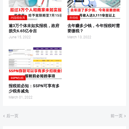
内陆税收局
所得税
逾3万个体未如实报税，政府
去年赚多少钱，今年报税时需
损失6.65亿令吉
要缴税？
June 15, 2022
March 13, 2022
SSPN扣税
报税前必知：SSPN可享有多
少税务减免
March 01, 2022
后一页
前一页